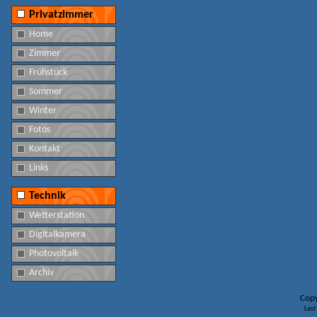
Privatzimmer
Home
Zimmer
Frühstück
Sommer
Winter
Fotos
Kontakt
Links
Technik
Wetterstation
Digitalkamera
Photovoltaik
Archiv
Copy
Last