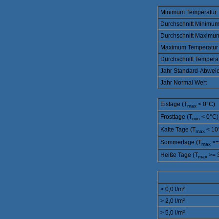
Minimum Temperatur
Durchschnitt Minimu
Durchschnitt Maximu
Maximum Temperatur
Durchschnitt Tempera
Jahr Standard-Abwei
Jahr Normal Wert
Eistage (T
< 0°C)
max
Frosttage (T
< 0°C)
min
Kalte Tage (T
< 10
max
Sommertage (T
>=
max
Heiße Tage (T
>= 
max
> 0,0 l/m²
> 2,0 l/m²
> 5,0 l/m²