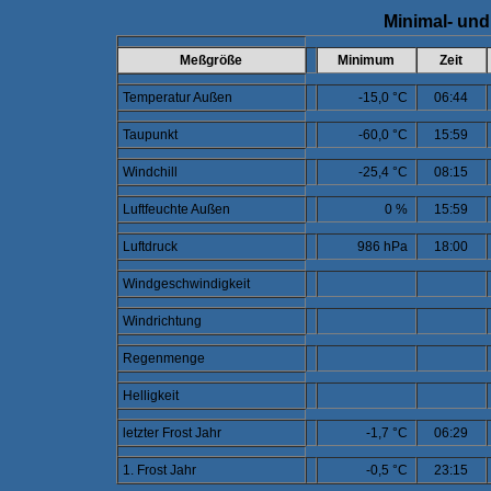
Minimal- und
Meßgröße
Minimum
Zeit
Temperatur Außen
-15,0 °C
06:44
Taupunkt
-60,0 °C
15:59
Windchill
-25,4 °C
08:15
Luftfeuchte Außen
0 %
15:59
Luftdruck
986 hPa
18:00
Windgeschwindigkeit
Windrichtung
Regenmenge
Helligkeit
letzter Frost Jahr
-1,7 °C
06:29
1. Frost Jahr
-0,5 °C
23:15