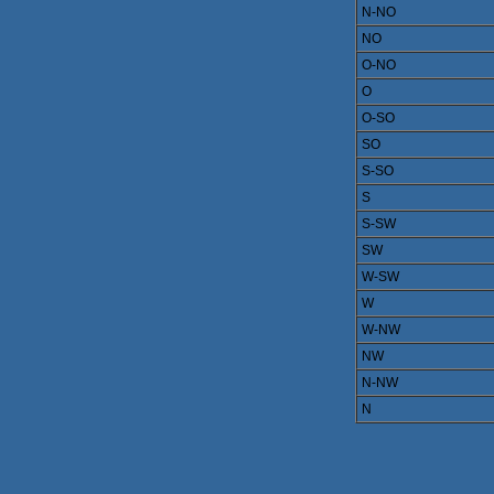
N-NO
NO
O-NO
O
O-SO
SO
S-SO
S
S-SW
SW
W-SW
W
W-NW
NW
N-NW
N